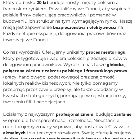
20 lat
który od blisko
buduje mosty między polskim a
francuskim rynkiem. Powstaliśmy we Francji, aby wspierać
polskie firmy delegujące pracowników i pomagać w
budowaniu ich struktur na tym wymagającym rynku. Naszą
bezpieczeństwa i efektywności
misją jest zapewnienie
na
każdym etapie ekspansji, delegowania pracowników oraz
inwestycji we Francji.
proces mentoringu
Co nas wyróżnia? Oferujemy unikalny
,
który przygotowuje i wspiera polskich przedsiębiorców w
głęboka,
delegowaniu pracowników. Wyróżnia nas także
połączona wiedza z zakresu polskiego i francuskiego prawa
(pracy, handlowego, podatkowego) oraz znajomość
lokalnych realiów biznesowych. Nie tylko pomagamy
przebrnąć przez zawiłe przepisy, ale także doradzamy w
kwestiach strategicznych, pomagając w rejestracji firmy,
tworzeniu filii i negocjacjach.
profesjonalizmem
zaufanie
Działamy z najwyższym
, budując
w oparciu o transparentność i rzetelność. Nieustannie
monitorujemy zmiany w prawie, aby dostarczać Ci zawsze
aktualnych
i skutecznych rozwiązań. Swoją ofertę kierujemy
firm, inwestorów oraz instytucji publicznych obu krajów